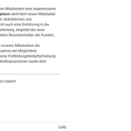
eren Mitarbeitern eine angemessene
sphase
steht dem neuen Mitarbeiter
n, betrieblichen und
rt auch eine Einführung in die
rbeitung, begleitet die neue
iduellen Besonderheiten der Kunden,
 unseren Mitarbeitern die
jahres die Möglichkeit
 eine Fortbildungsbedarfserhebung
tarbeitergesprächen sowie dem
 zu haben!
Login